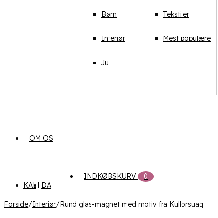
Børn
Tekstiler
Interiør
Mest populære
Jul
OM OS
INDKØBSKURV
0
KAL
DA
Forside
/
Interiør
/
Rund glas-magnet med motiv fra Kullorsuaq