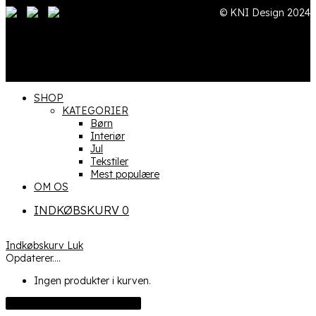
© KNI Design 2024
SHOP
KATEGORIER
Børn
Interiør
Jul
Tekstiler
Mest populære
OM OS
INDKØBSKURV
0
Indkøbskurv
Luk
Opdaterer....
Ingen produkter i kurven.
FORTSÆT MED AT HANDLE