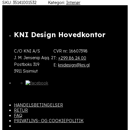
SKU:
35141001532
Kategori:
Interiør
KNI Design Hovedkontor
C/O KNI A/S
CVR nr.: 16607398
J. M. Jensenip Aqq. 2
T:
+299 86 24 00
Postboks 319
E:
knidesign@kni.gl
3911 Sisimiut
HANDELSBETINGELSER
RETUR
FAQ
PRIVATLIVS- OG COOKIEPOLITIK