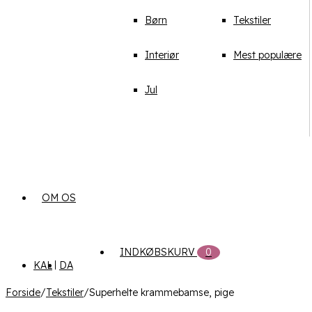
Børn
Tekstiler
Interiør
Mest populære
Jul
OM OS
INDKØBSKURV
0
KAL
DA
Forside
/
Tekstiler
/
Superhelte krammebamse, pige