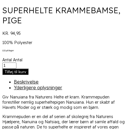
SUPERHELTE KRAMMEBAMSE,
PIGE
KR.
94,95
100% Polyester
122 på lager
Antal
Antal
Tilføj til kurv
Beskrivelse
Yderligere oplysninger
Giv Nanuiana fra Naturens Helte et kram. Krammepuden
forestiller nemlig superheltepigen Nanuiana. Hun er skabt af
Havets Moder og er stærk og modig som en bjørn.
Krammepuden er en del af serien af skolegrej fra Naturens
Hjælpere, Nanuina og Natsiaq, der lærer børn at samle affald og
passe på naturen. De to superhelte er inspireret af vores egen