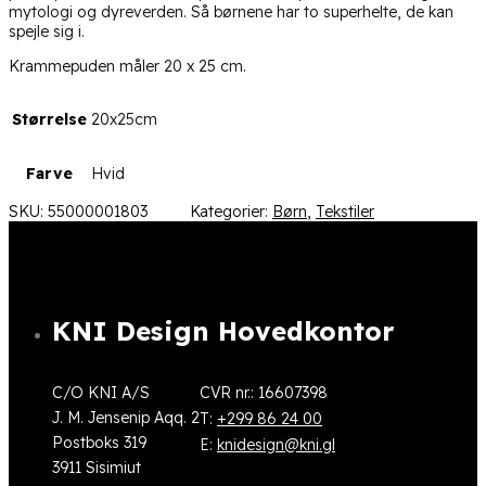
mytologi og dyreverden. Så børnene har to superhelte, de kan
spejle sig i.
Krammepuden måler 20 x 25 cm.
Størrelse
20x25cm
Farve
Hvid
SKU:
55000001803
Kategorier:
Børn
,
Tekstiler
KNI Design Hovedkontor
C/O KNI A/S
CVR nr.: 16607398
J. M. Jensenip Aqq. 2
T:
+299 86 24 00
Postboks 319
E:
knidesign@kni.gl
3911 Sisimiut