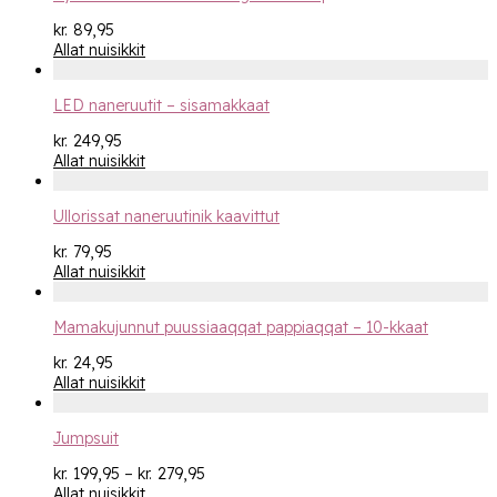
kr.
89,95
Allat nuisikkit
LED naneruutit – sisamakkaat
kr.
249,95
Allat nuisikkit
Ullorissat naneruutinik kaavittut
kr.
79,95
Allat nuisikkit
Mamakujunnut puussiaaqqat pappiaqqat – 10-kkaat
kr.
24,95
Allat nuisikkit
Jumpsuit
Price
kr.
199,95
–
kr.
279,95
range:
Allat nuisikkit