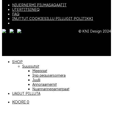
NIUERNERMI PIUMASAQAATIT
UTERTITSINEQ
FAQ
INUTTUT COOKIESILLU PILLUGIT POLITIKKI
© KNI Design 2024
SHOP
Suussutsit
Meeqqat
Inip pequsersornera
Juulli
Annoraamernit
Nuannari­­neqarnerpaat
UAGUT PILLUTA
KOORI
0