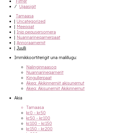
Filtrer
⁄
Ujaasigit
Tamaasa
|
Uncategorized
|
Meeqqat
|
Inip pequsersornera
|
Nuannari­­neqarnerpaat
|
Annoraamernit
|
Juulli
Immikkoortiterigit una malillugu:
Nalinginnaasoq
Nuannarineqarnerit
Kingullerpaat
Akeq: Akikinnerniit akisunernut
Akeq: Akisunerniit Akikinnernut
Akia
Tamaasa
kr.
0
-
kr.
50
kr.
50
-
kr.
100
kr.
100
-
kr.
150
kr.
150
-
kr.
200