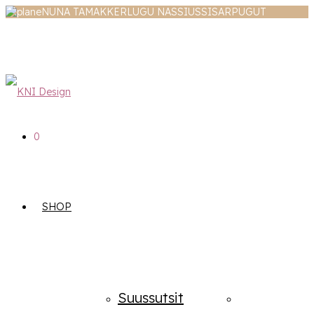
NUNA TAMAKKERLUGU NASSIUSSISARPUGUT
0
SHOP
Suussutsit