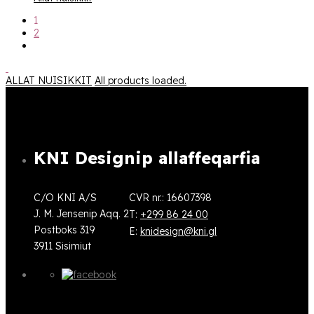
kr.199,95
1
through
2
kr.279,95
ALLAT NUISIKKIT
All products loaded.
KNI Designip allaffeqarfia
C/O KNI A/S
CVR nr.: 16607398
J. M. Jensenip Aqq. 2
T:
+299 86 24 00
Postboks 319
E:
knidesign@kni.gl
3911 Sisimiut