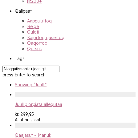
kr.
200
+
Qalipaat
Aappaluttoq
Beige
Guldti
Kajortoq qasertoq
Qaqortoq
Qorsuk
Tags
press
Enter
to search
Showing
“Juulli”
Juullip orpiata allequtaa
kr.
299,95
Allat nuisikkit
Qaajasut – Marluk