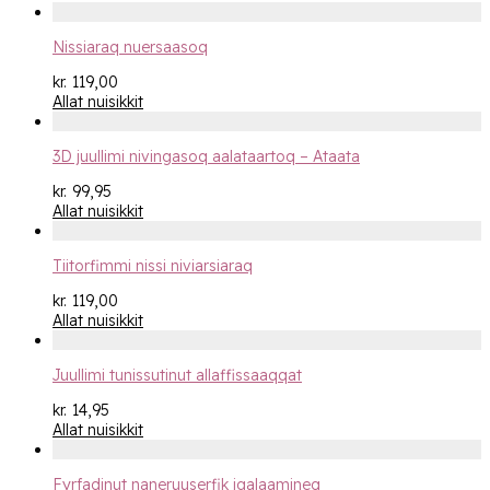
Nissiaraq nuersaasoq
kr.
119,00
Allat nuisikkit
3D juullimi nivingasoq aalataartoq – Ataata
kr.
99,95
Allat nuisikkit
Tiitorfimmi nissi niviarsiaraq
kr.
119,00
Allat nuisikkit
Juullimi tunissutinut allaffissaaqqat
kr.
14,95
Allat nuisikkit
Fyrfadinut naneruuserfik igalaamineq