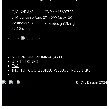
C/O KNI A/S
CVR nr.: 16607398
J. M. Jensenip Aqq. 2
T:
+299 86 24 00
Postboks 319
E:
knidesign@kni.gl
3911 Sisimiut
NIUERNERMI PIUMASAQAATIT
UTERTITSINEQ
FAQ
INUTTUT COOKIESILLU PILLUGIT POLITIKKI
© KNI Design 2024