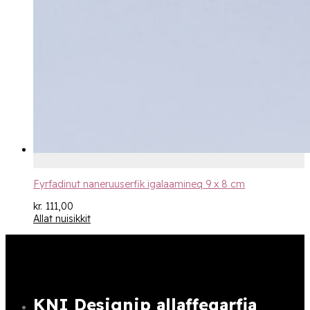
Fyrfadinut naneruuserfik igalaamineq 9 x 8 cm
kr.
111,00
Allat nuisikkit
KNI Designip allaffeqarfia