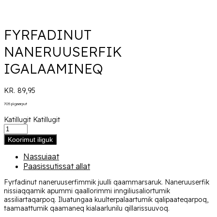
FYRFADINUT
NANERUUSERFIK
IGALAAMINEQ
KR.
89,95
705 pigaarput
Katillugit
Katillugit
Koorimut iliguk
Nassuiaat
Paasissutissat allat
Fyrfadinut naneruuserfimmik juulli qaammarsaruk. Naneruuserfik
nissiaqqamik apummi qaallorimmi inngiliusaliortumik
assiliartaqarpoq. Iluatungaa kuulterpalaartumik qalipaateqarpoq,
taamaattumik qaamaneq kialaarlunilu qillarissuuvoq.