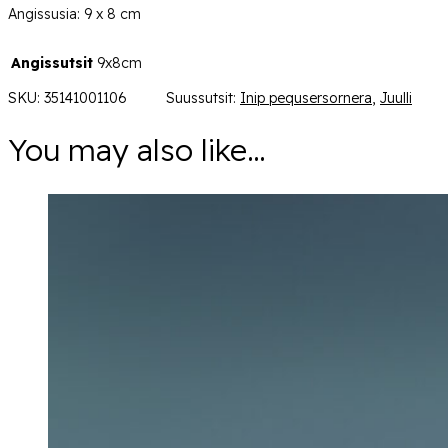
Angissusia: 9 x 8 cm
Angissutsit
9x8cm
SKU:
35141001106
Suussutsit:
Inip pequsersornera
,
Juulli
You may also like…