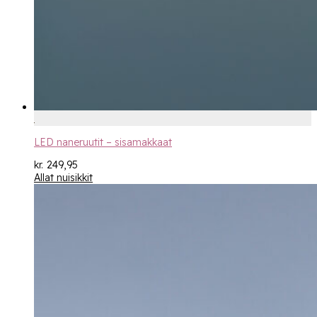
LED naneruutit – sisamakkaat
kr.
249,95
Allat nuisikkit