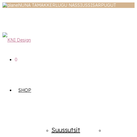
NUNA TAMAKKERLUGU NASSIUSSISARPUGUT
0
SHOP
Suussutsit