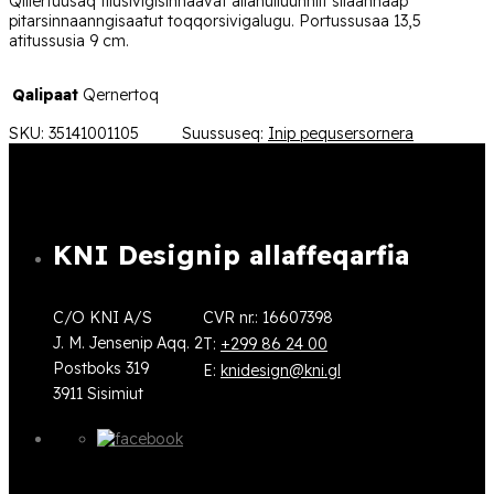
Qillertuusaq tiiusivigisinnaavat allanulluunniit silaannaap
pitarsinnaanngisaatut toqqorsivigalugu. Portussusaa 13,5
atitussusia 9 cm.
Qalipaat
Qernertoq
SKU:
35141001105
Suussuseq:
Inip pequsersornera
KNI Designip allaffeqarfia
C/O KNI A/S
CVR nr.: 16607398
J. M. Jensenip Aqq. 2
T:
+299 86 24 00
Postboks 319
E:
knidesign@kni.gl
3911 Sisimiut