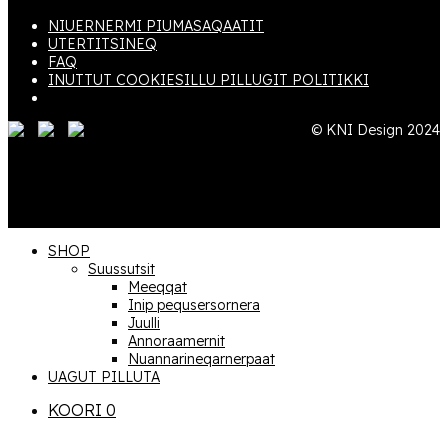
NIUERNERMI PIUMASAQAATIT
UTERTITSINEQ
FAQ
INUTTUT COOKIESILLU PILLUGIT POLITIKKI
© KNI Design 2024
SHOP
Suussutsit
Meeqqat
Inip pequsersornera
Juulli
Annoraamernit
Nuannari­­neqarnerpaat
UAGUT PILLUTA
KOORI
0