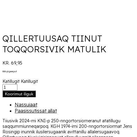
QILLERTUUSAQ TIINUT
TOQQORSIVIK MATULIK
KR.
69,95
886 pigaarput
Katillugit
Katillugit
Koorimut iliguk
Nassuiaat
Paasissutissat allat
Tiiusivik 2024-mi KNI-p 250-nngortorsiorneranut atatillugu
saqqummiunneqarpoq. KGH 1974-imi 200-nngortorsiormat Jens
Rosingip inunnik ilusilersugaanik avittanillu allalersugaavoq.