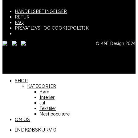
HANDELSBETINGELSER
RETUR
FAQ
PRIVATLIVS- OG COOKIEPOLITIK
© KNI Design 2024
SHOP
KATEGORIER
Børn
Interiør
Jul
Tekstiler
Mest populære
OM OS
INDKØBSKURV
0