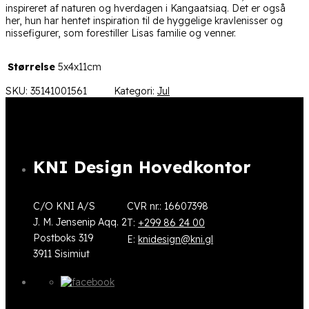
inspireret af naturen og hverdagen i Kangaatsiaq. Det er også
her, hun har hentet inspiration til de hyggelige kravlenisser og
nissefigurer, som forestiller Lisas familie og venner.
Størrelse
5x4x11cm
SKU:
35141001561
Kategori:
Jul
KNI Design Hovedkontor
C/O KNI A/S
CVR nr.: 16607398
J. M. Jensenip Aqq. 2
T:
+299 86 24 00
Postboks 319
E:
knidesign@kni.gl
3911 Sisimiut