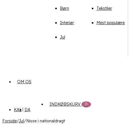
Børn
Tekstiler
Interiør
Mest populære
Jul
OM OS
INDKØBSKURV
0
KAL
DA
Forside
/
Jul
/
Nisse i nationaldragt