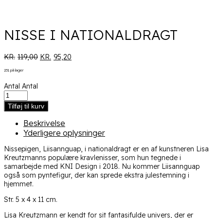
NISSE I NATIONALDRAGT
DEN
DEN
KR.
119,00
KR.
95,20
OPRINDELIGE
AKTUELLE
231 på lager
PRIS
PRIS
VAR:
ER:
Antal
Antal
KR.119,00.
KR.95,20.
Tilføj til kurv
Beskrivelse
Yderligere oplysninger
Nissepigen, Liisannguap, i nationaldragt er en af kunstneren Lisa
Kreutzmanns populære kravlenisser, som hun tegnede i
samarbejde med KNI Design i 2018. Nu kommer Liisannguap
også som pyntefigur, der kan sprede ekstra julestemning i
hjemmet.
Str. 5 x 4 x 11 cm.
Lisa Kreutzmann er kendt for sit fantasifulde univers, der er