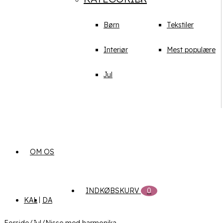
Børn
Tekstiler
Interiør
Mest populære
Jul
OM OS
INDKØBSKURV
0
KAL
DA