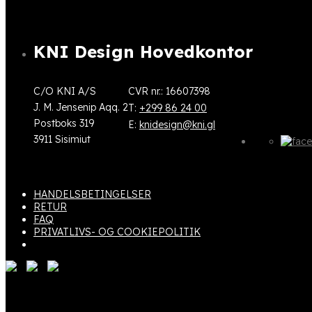
KNI Design Hovedkontor
C/O KNI A/S
CVR nr.: 16607398
J. M. Jensenip Aqq. 2
T:
+299 86 24 00
Postboks 319
E:
knidesign@kni.gl
3911 Sisimiut
HANDELSBETINGELSER
RETUR
FAQ
PRIVATLIVS- OG COOKIEPOLITIK