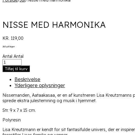
Forside
/
Jul
/
Nisse med harmonika
NISSE MED HARMONIKA
KR.
119,00
283 på lager
Antal
Antal
Tilføj til kurv
Beskrivelse
Yderligere oplysninger
Nissemanden, Aataakasaa, er en af kunstneren Lisa Kreutzmanns 
sprede ekstra julestemning og musik i hjemmet.
Str. 9 x 7 x 15 cm.
Polyresin
Lisa Kreutzmann er kendt for sit fantasifulde univers, der er inspir
forestiller Lisas familie og venner.