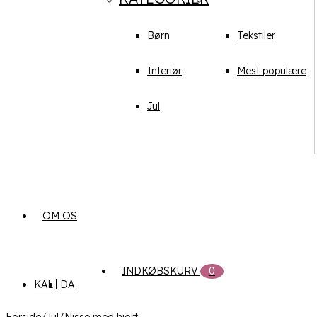
Børn
Tekstiler
Interiør
Mest populære
Jul
OM OS
INDKØBSKURV
0
KAL
DA