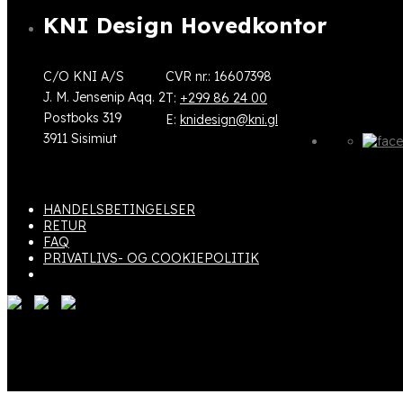
KNI Design Hovedkontor
C/O KNI A/S
CVR nr.: 16607398
J. M. Jensenip Aqq. 2
T:
+299 86 24 00
Postboks 319
E:
knidesign@kni.gl
3911 Sisimiut
HANDELSBETINGELSER
RETUR
FAQ
PRIVATLIVS- OG COOKIEPOLITIK