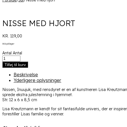
Forside
/
Jul
/
Nisse med hjort
NISSE MED HJORT
KR.
119,00
302 på lager
Antal
Antal
Tilføj til kurv
Beskrivelse
Yderligere oplysninger
Nissen, Inuujuk, med rensdyret er en af kunstneren Lisa Kreutzm
sprede ekstra julestemning i hjemmet.
Str. 12 x 6 x 8,5 cm
Lisa Kreutzmann er kendt for sit fantasifulde univers, der er inspir
forestiller Lisas familie og venner.