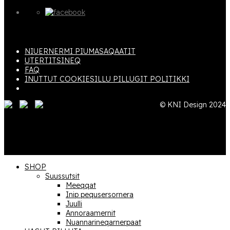
NIUERNERMI PIUMASAQAATIT
UTERTITSINEQ
FAQ
INUTTUT COOKIESILLU PILLUGIT POLITIKKI
© KNI Design 2024
SHOP
Suussutsit
Meeqqat
Inip pequsersornera
Juulli
Annoraamernit
Nuannari­­neqarnerpaat