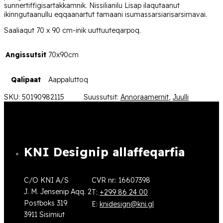
sunnertiffigisartakkamnik. Nissilianilu Lisap ilaqutaanut
ikinngutaanullu eqqaanartut tamaani isumassarsiarisarsimavai.
Saaliaqut 70 x 90 cm-inik uuttuuteqarpoq.
Angissutsit
70x90cm
Qalipaat
Aappaluttoq
SKU:
50190982115
Suussutsit:
Annoraamernit
,
Juulli
KNI Designip allaffeqarfia
C/O KNI A/S
CVR nr.: 16607398
J. M. Jensenip Aqq. 2
T:
+299 86 24 00
Postboks 319
E:
knidesign@kni.gl
3911 Sisimiut