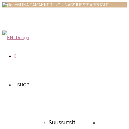
NUNA TAMAKKERLUGU NASSIUSSISARPUGUT
0
SHOP
Suussutsit