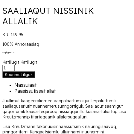
SAALIAQUT NISSINIK
ALLALIK
KR.
149,95
100% Annoraasiaq
87 pigaarput
Katillugit
Katillugit
Koorimut iliguk
Nassuiaat
Paasissutissat allat
Juullimut kaageeraliorneq aappalaartumik juullerpaluttumik
saaliaquserlutit nuannernerusunngortiguk. Saaliaqut saamigut
qaqortumik kaasarfeqarpoq nissiaqqanillu kusanartuliortup Lisa
Kreutzmannip titartagaanik allalersugaalluni.
Lisa Kreutzmann takorluuisinnaassutsimik nalunngisaavoq,
pinngortitami Kangaatsiamilu ulluinnarni inuunermini